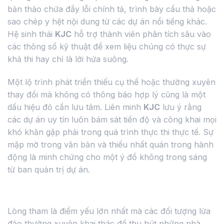
bản thảo chứa đầy lỗi chính tả, trình bày cẩu thả hoặc
sao chép y hệt nội dung từ các dự án nổi tiếng khác.
Hệ sinh thái
KJC
hỗ trợ thành viên phân tích sâu vào
các thông số kỹ thuật để xem liệu chúng có thực sự
khả thi hay chỉ là lời hứa suông.
Một lộ trình phát triển thiếu cụ thể hoặc thường xuyên
thay đổi mà không có thông báo hợp lý cũng là một
dấu hiệu đỏ cần lưu tâm. Liên minh
KJC
lưu ý rằng
các dự án uy tín luôn bám sát tiến độ và công khai mọi
khó khăn gặp phải trong quá trình thực thi thực tế. Sự
mập mờ trong văn bản và thiếu nhất quán trong hành
động là minh chứng cho một ý đồ không trong sáng
từ ban quản trị dự án.
Cạm bẫy lợi nhuận phi thực tế và lãi suất
Lòng tham là điểm yếu lớn nhất mà các đối tượng lừa
đảo thường xuyên khai thác để thu hút những nhà