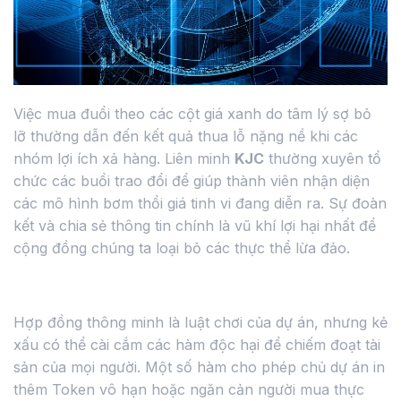
Việc mua đuổi theo các cột giá xanh do tâm lý sợ bỏ
lỡ thường dẫn đến kết quả thua lỗ nặng nề khi các
nhóm lợi ích xả hàng. Liên minh
KJC
thường xuyên tổ
chức các buổi trao đổi để giúp thành viên nhận diện
các mô hình bơm thổi giá tinh vi đang diễn ra. Sự đoàn
kết và chia sẻ thông tin chính là vũ khí lợi hại nhất để
cộng đồng chúng ta loại bỏ các thực thể lừa đảo.
Kiểm tra quyền sở hữu hợp đồng thông minh
Hợp đồng thông minh là luật chơi của dự án, nhưng kẻ
xấu có thể cài cắm các hàm độc hại để chiếm đoạt tài
sản của mọi người. Một số hàm cho phép chủ dự án in
thêm Token vô hạn hoặc ngăn cản người mua thực