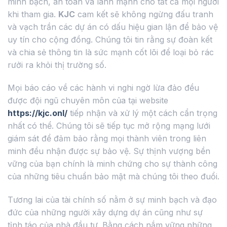
minh bạch, an toàn và lành mạnh cho tất cả mọi người
khi tham gia.
KJC
cam kết sẽ không ngừng đấu tranh
và vạch trần các dự án có dấu hiệu gian lận để bảo vệ
uy tín cho cộng đồng. Chúng tôi tin rằng sự đoàn kết
và chia sẻ thông tin là sức mạnh cốt lõi để loại bỏ rác
rưởi ra khỏi thị trường số.
Mọi báo cáo về các hành vi nghi ngờ lừa đảo đều
được đội ngũ chuyên môn của tại website
https://kjc.onl/
tiếp nhận và xử lý một cách cẩn trọng
nhất có thể. Chúng tôi sẽ tiếp tục mở rộng mạng lưới
giám sát để đảm bảo rằng mọi thành viên trong liên
minh đều nhận được sự bảo vệ. Sự thịnh vượng bền
vững của bạn chính là minh chứng cho sự thành công
của những tiêu chuẩn bảo mật mà chúng tôi theo đuổi.
Tương lai của tài chính số nằm ở sự minh bạch và đạo
đức của những người xây dựng dự án cũng như sự
tỉnh táo của nhà đầu tư. Bằng cách nắm vững những