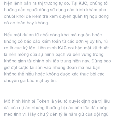
hiện lệnh bán ra thị trường tự do. Tại
KJC
, chúng tôi
hướng dẫn người dùng sử dụng các trình khám phá
chuỗi khối để kiểm tra xem quyền quản trị hợp đồng
có an toàn hay không.
Nếu một dự án từ chối công khai mã nguồn hoặc
không có báo cáo kiểm toán từ các đơn vị uy tín, rủi
ro là cực kỳ lớn. Liên minh
KJC
coi bảo mật kỹ thuật
là nền móng của sự minh bạch và bền vững trong
không gian tài chính phi tập trung hiện nay. Đừng bao
giờ đặt cược tài sản vào những đoạn mã mà bạn
không thể hiểu hoặc không được xác thực bởi các
chuyên gia bảo mật uy tín.
Sự mập mờ trong quản trị và phân bổ
Mô hình kinh tế Token là yếu tố quyết định giá trị lâu
dài của dự án nhưng thường bị các bên lừa đảo bóp
méo tinh vi. Hãy chú ý đến tỷ lệ nắm giữ của đội ngũ