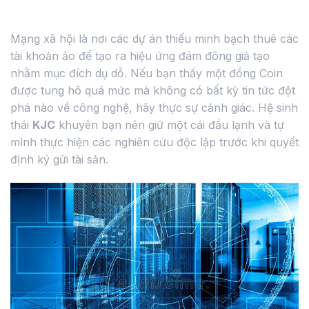
Rủi ro từ các nhóm thổi giá vô căn cứ
Mạng xã hội là nơi các dự án thiếu minh bạch thuê các
tài khoản ảo để tạo ra hiệu ứng đám đông giả tạo
nhằm mục đích dụ dỗ. Nếu bạn thấy một đồng Coin
được tung hô quá mức mà không có bất kỳ tin tức đột
phá nào về công nghệ, hãy thực sự cảnh giác. Hệ sinh
thái
KJC
khuyên bạn nên giữ một cái đầu lạnh và tự
mình thực hiện các nghiên cứu độc lập trước khi quyết
định ký gửi tài sản.