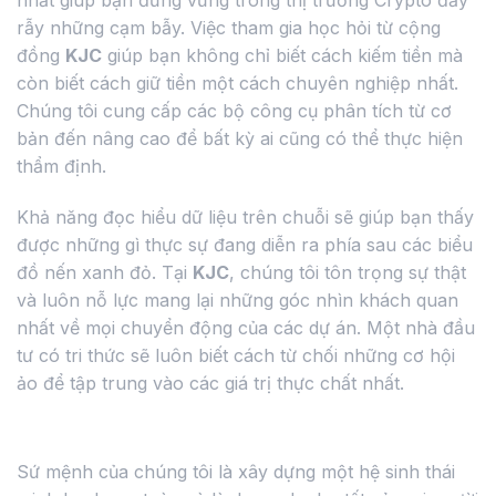
nhất giúp bạn đứng vững trong thị trường Crypto đầy
rẫy những cạm bẫy. Việc tham gia học hỏi từ cộng
đồng
KJC
giúp bạn không chỉ biết cách kiếm tiền mà
còn biết cách giữ tiền một cách chuyên nghiệp nhất.
Chúng tôi cung cấp các bộ công cụ phân tích từ cơ
bản đến nâng cao để bất kỳ ai cũng có thể thực hiện
thẩm định.
Khả năng đọc hiểu dữ liệu trên chuỗi sẽ giúp bạn thấy
được những gì thực sự đang diễn ra phía sau các biểu
đồ nến xanh đỏ. Tại
KJC
, chúng tôi tôn trọng sự thật
và luôn nỗ lực mang lại những góc nhìn khách quan
nhất về mọi chuyển động của các dự án. Một nhà đầu
tư có tri thức sẽ luôn biết cách từ chối những cơ hội
ảo để tập trung vào các giá trị thực chất nhất.
Cam kết bảo vệ cộng đồng từ Liên minh KJC
Sứ mệnh của chúng tôi là xây dựng một hệ sinh thái